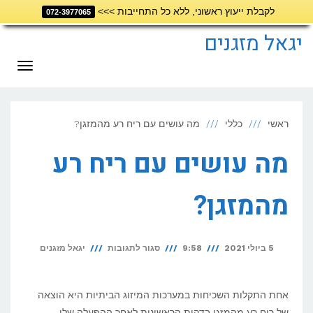
לקבלת ייעוץ ראשוני, ללא כל התחייבות >>>
072-3977065
דילוג
לתוכן
יגאל מזגנים
תפריט
ראשי
כללי
מה עושים עם ריח רע מהמזגן?
מה עושים עם ריח רע
מהמזגן?
על
5 ביולי 2021
9:58
סגור לתגובות
יגאל מזגנים
מה
עושים
אחת התקלות השכיחות במערכות המיזוג הביתיות היא הוצאה
עם
של ריח רע מהמזגן בדקות הראשונות לאחר ההפעלה שלו.