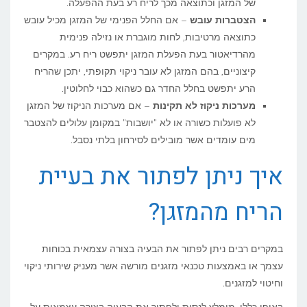
של המזגן וכתוצאה מכך לריח רע בעת ההפעלה.
הצטברות עובש
– אם החלל הפנימי של המזגן מכיל עובש
כתוצאה מרטיבות, לחות מוגברת או נזילה פנימית
מהרדיאטור בעת הפעלת המזגן יתפשט ריח רע. במקרים
קיצוניים, בהם המזגן לא עובר ניקוי תקופתי, יתכן שהריח
הרע יתפשט בחלל החדר גם כשהוא כבוי לחלוטין.
מערכות ניקוז לא תקינות
– אם מערכות הניקוז של המזגן
לא פועלות כשורה או לא "יושבות" במקומן עלולים להצטבר
מים עומדים אשר מובילים לסירחון בלתי נסבל.
איך ניתן לפתור את בעיית
הריח מהמזגן?
במקרים רבים ניתן לפתור את הבעיה בצורה עצמאית בכוחות
עצמך או באמצעות טכנאי מזגנים מורשה אשר מעניק שירותי ניקוי
וחיטוי למזגנים.
באופן כללי, מומלץ לנסות ולפתור את הבעיה בצורה עצמאית על